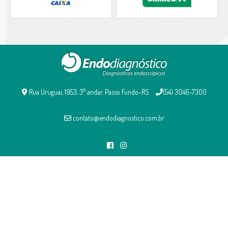
Rua Uruguai, 1953, 3° andar. Passo Fundo-RS
(54) 3046-7300
contato@endodiagnostico.com.br