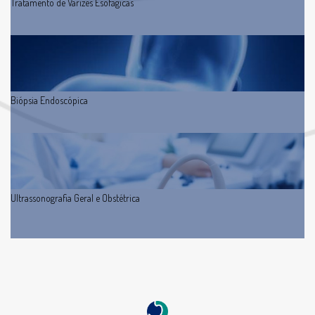
Tratamento de Varizes Esofágicas
Biópsia Endoscópica
Ultrassonografia Geral e Obstétrica