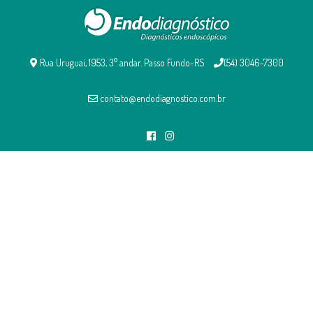
Rua Uruguai, 1953, 3° andar. Passo Fundo-RS
(54) 3046-7300
contato@endodiagnostico.com.br