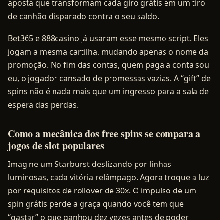
aposta que transformam cada giro grátis em um tiro
de canhão disparado contra o seu saldo.
Bet365 e 888casino já usaram esse mesmo script. Eles
jogam a mesma cartilha, mudando apenas o nome da
promoção. No fim das contas, quem paga a conta sou
eu, o jogador cansado de promessas vazias. A “gift” de
spins não é nada mais que um ingresso para a sala de
espera das perdas.
Como a mecânica dos free spins se compara a
jogos de slot populares
Imagine um Starburst deslizando por linhas
luminosas, cada vitória relâmpago. Agora troque a luz
por requisitos de rollover de 30x. O impulso de um
spin grátis perde a graça quando você tem que
“gastar” o que ganhou dez vezes antes de poder