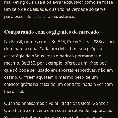
marketing que usa a palavra “exclusivo” como se fosse
um selo de qualidade, quando na verdade só serve
para esconder a falta de substância.
Comparando com os gigantes do mercado
No Brasil, nomes como Bet365, PokerStars e 888casino
dominam a cena. Cada um deles tem sua própria
estratégia de bônus, mas o padrão permanece o
mesmo. Bet365, por exemplo, oferece um “free bet”
que só pode ser usado em apostas esportivas, não em
casino. O “free” aqui tem o mesmo peso de um
chiclete grátis na caixa de um dentista: nada a ver com
lucro real.
Quando analisamos a volatilidade das slots, Gonzo’s
Quest entra em cena com sua narrativa de exploração.
Porém, a excitante jornada de descobrir tesouros