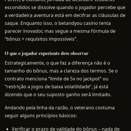
escondidos se dissolve quando o jogador percebe que
a verdadeira aventura está em decifrar as cláusulas de
saque. Enquanto isso, o betandyou casino tenta
parecer inovador, mas segue a mesma fórmula de
“bônus + requisitos impossíveis”.
O que o jogador experiente deve observar
Estrategicamente, o que faz a diferença não é o
tamanho do bônus, mas a clareza dos termos. Se o
contrato menciona “limite de 5x no jackpot” ou
“restrição a jogos de baixa volatilidade”, já está
dizendo que o seu suposto ganho será limitado.
Andando pela linha da razão, o veterano costuma
seguir alguns princípios básicos:
Verificar o prazo de validade do bônus – nada de