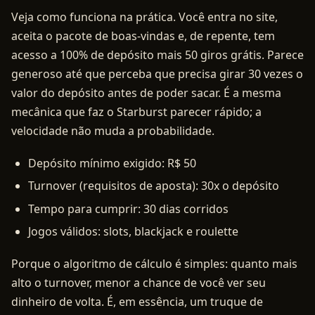
Veja como funciona na prática. Você entra no site,
aceita o pacote de boas-vindas e, de repente, tem
acesso a 100% de depósito mais 50 giros grátis. Parece
generoso até que perceba que precisa girar 30 vezes o
valor do depósito antes de poder sacar. É a mesma
mecânica que faz o Starburst parecer rápido; a
velocidade não muda a probabilidade.
Depósito mínimo exigido: R$ 50
Turnover (requisitos de aposta): 30x o depósito
Tempo para cumprir: 30 dias corridos
Jogos válidos: slots, blackjack e roulette
Porque o algoritmo de cálculo é simples: quanto mais
alto o turnover, menor a chance de você ver seu
dinheiro de volta. É, em essência, um truque de