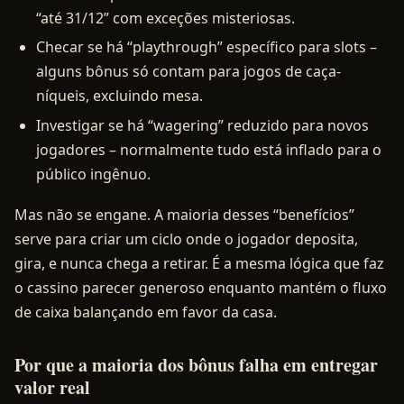
“até 31/12” com exceções misteriosas.
Checar se há “playthrough” específico para slots –
alguns bônus só contam para jogos de caça-
níqueis, excluindo mesa.
Investigar se há “wagering” reduzido para novos
jogadores – normalmente tudo está inflado para o
público ingênuo.
Mas não se engane. A maioria desses “benefícios”
serve para criar um ciclo onde o jogador deposita,
gira, e nunca chega a retirar. É a mesma lógica que faz
o cassino parecer generoso enquanto mantém o fluxo
de caixa balançando em favor da casa.
Por que a maioria dos bônus falha em entregar
valor real