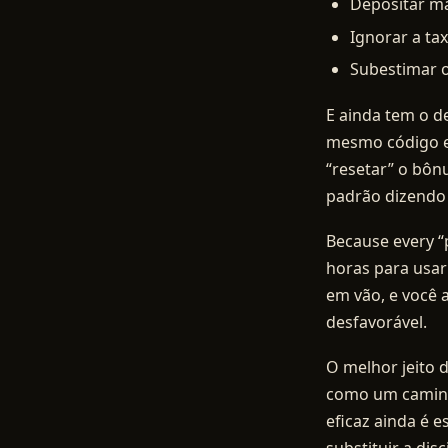
Depositar ma
Ignorar a ta
Subestimar o
E ainda tem o d
mesmo código em
“resetar” o bônu
padrão dizendo
Because every 
horas para usar 
em vão, e você 
desfavorável.
O melhor jeito d
como um caminho
eficaz ainda é e