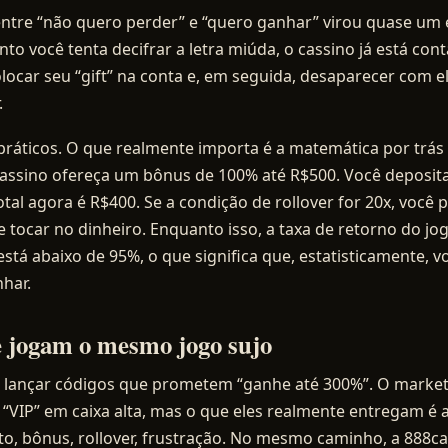
entre “não quero perder” e “quero ganhar” virou quase um
to você tenta decifrar a letra miúda, o cassino já está con
locar seu “gift” na conta e, em seguida, desaparecer com e
.
ráticos. O que realmente importa é a matemática por trás
assino ofereça um bônus de 100% até R$500. Você deposit
tal agora é R$400. Se a condição de rollover for 20x, você 
e tocar no dinheiro. Enquanto isso, a taxa de retorno do jo
tá abaixo de 95%, o que significa que, estatisticamente, v
har.
 jogam o mesmo jogo sujo
lançar códigos que prometem “ganhe até 300%”. O marketi
 “VIP” em caixa alta, mas o que eles realmente entregam é
to, bônus, rollover, frustração. No mesmo caminho, a 888c