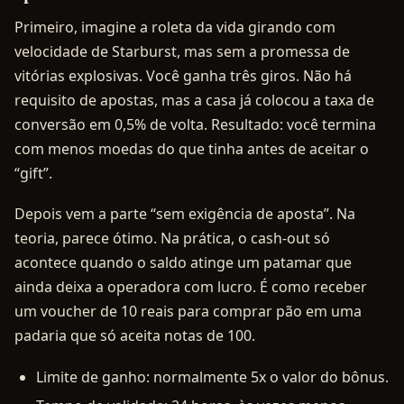
Primeiro, imagine a roleta da vida girando com
velocidade de Starburst, mas sem a promessa de
vitórias explosivas. Você ganha três giros. Não há
requisito de apostas, mas a casa já colocou a taxa de
conversão em 0,5% de volta. Resultado: você termina
com menos moedas do que tinha antes de aceitar o
“gift”.
Depois vem a parte “sem exigência de aposta”. Na
teoria, parece ótimo. Na prática, o cash‑out só
acontece quando o saldo atinge um patamar que
ainda deixa a operadora com lucro. É como receber
um voucher de 10 reais para comprar pão em uma
padaria que só aceita notas de 100.
Limite de ganho: normalmente 5x o valor do bônus.