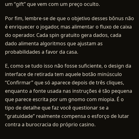
um “gift” que vem com um preço oculto.
Por fim, lembre‑se de que o objetivo desses bônus não
é enriquecer o jogador, mas alimentar o fluxo de caixa
do operador. Cada spin gratuito gera dados, cada
dado alimenta algoritmos que ajustam as
probabilidades a favor da casa.
E, como se tudo isso não fosse suficiente, o design da
interface de retirada tem aquele botão minúsculo
“Confirmar” que só aparece depois de três cliques,
enquanto a fonte usada nas instruções é tão pequena
que parece escrita por um gnomo com miopia. É o
tipo de detalhe que faz você questionar se a
“gratuidade” realmente compensa o esforço de lutar
contra a burocracia do próprio casino.