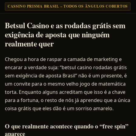
CASSINO PRISMA BRASIL – TODOS OS ÂNGULOS COBERTOS
Betsul Casino e as rodadas grátis sem
exigência de aposta que ninguém
realmente quer
Chegou a hora de raspar a camada de marketing e
encarar a verdade suja: “betsul casino rodadas grátis
sem exigência de aposta Brasil” não é um presente, é
um convite para o mesmo velho jogo de matemática
torta. Enquanto alguns acreditam que isso é a chave
para a fortuna, o resto de nós já aprendeu que a única
coisa grátis que eles dão é um sorriso amarelo.
O que realmente acontece quando o “free spin”
aparece