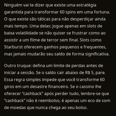
Ninguém vai te dizer que existe uma estratégia
garantida para transformar 60 spins em uma fortuna.
O que existe são táticas para não desperdiçar ainda
mais tempo. Uma delas: jogue apenas em slots de
baixa volatilidade se não quiser se frustrar como ao
assistir a um filme de terror sem final. Slots como
Starburst oferecem ganhos pequenos e frequentes,
mas jamais mudarão seu saldo de forma significativa.
Outro truque: defina um limite de perdas antes de
iniciar a sessão. Se o saldo cair abaixo de R$ 5, pare.
Essa regra simples impede que você transforme 60
giros em um desastre financeiro. Se o cassino lhe
oferecer “cashback” após perder tudo, lembre-se que
“cashback” não é reembolso, é apenas um eco de som
de moedas que nunca chega ao seu bolso.