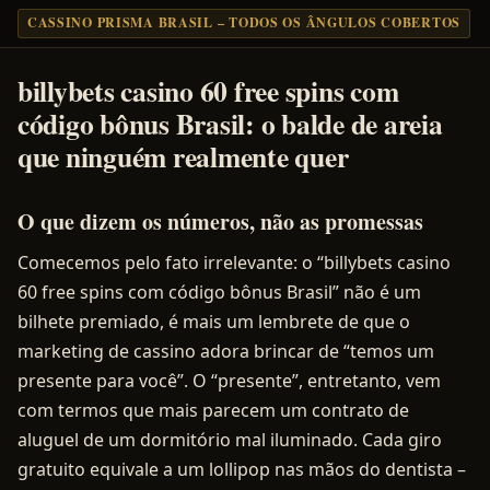
CASSINO PRISMA BRASIL – TODOS OS ÂNGULOS COBERTOS
billybets casino 60 free spins com
código bônus Brasil: o balde de areia
que ninguém realmente quer
O que dizem os números, não as promessas
Comecemos pelo fato irrelevante: o “billybets casino
60 free spins com código bônus Brasil” não é um
bilhete premiado, é mais um lembrete de que o
marketing de cassino adora brincar de “temos um
presente para você”. O “presente”, entretanto, vem
com termos que mais parecem um contrato de
aluguel de um dormitório mal iluminado. Cada giro
gratuito equivale a um lollipop nas mãos do dentista –