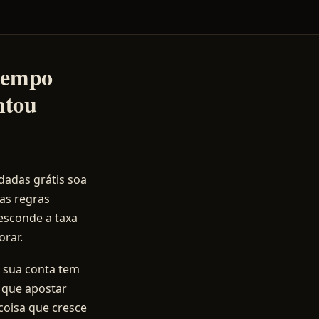
 tempo
ntou
dadas grátis soa
as regras
esconde a taxa
orar.
 sua conta tem
 que apostar
coisa que cresce