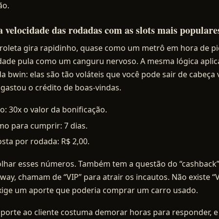
ão.
velocidade das rodadas com as slots mais populare
 roleta gira rapidinho, quase como um metrô em hora de p
lidade pula como um canguru nervoso. A mesma lógica aplic
a bwin: elas são tão voláteis que você pode sair de cabeça 
 gastou o crédito de boas‑vindas.
co: 30x o valor da bonificação.
 para cumprir: 7 dias.
osta por rodada: R$ 2,00.
olhar esses números. Também tem a questão do “cashback
ay, chamam de “VIP” para atrair os incautos. Não existe “V
xige um aporte que poderia comprar um carro usado.
uporte ao cliente costuma demorar horas para responder, 