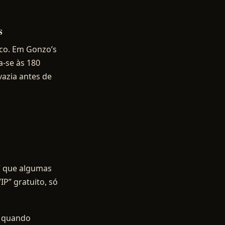
s
ico. Em Gonzo’s
a‑se às 180
vazia antes de
” que algumas
IP” gratuito, só
e quando