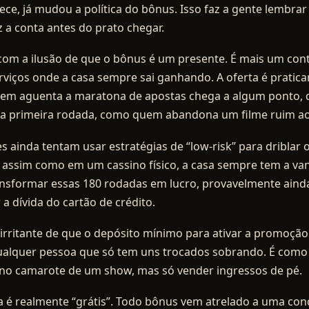
ece, já mudou a política do bônus. Isso faz a gente lembra
 a conta antes do prato chegar.
om a ilusão de que o bônus é um presente. É mais um con
rviços onde a casa sempre sai ganhando. A oferta é pratic
quem aguenta a maratona de apostas chega a algum ponto,
na primeira rodada, como quem abandona um filme ruim ao
 ainda tentam usar estratégias de “low‑risk” para driblar o
, assim como em um cassino físico, a casa sempre tem a va
ansformar essas 180 rodadas em lucro, provavelmente ainda
r a dívida do cartão de crédito.
 irritante de que o depósito mínimo para ativar a promoção 
ualquer pessoa que só tem uns trocados sobrando. É como 
 no camarote de um show, mas só vender ingressos de pé.
ada é realmente “grátis”. Todo bônus vem atrelado a uma con