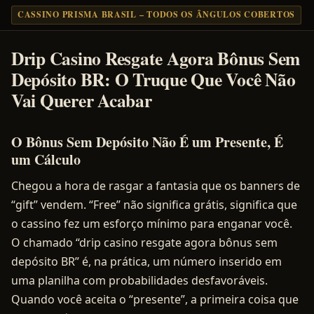
CASSINO PRISMA BRASIL – TODOS OS ÂNGULOS COBERTOS
Drip Casino Resgate Agora Bônus Sem
Depósito BR: O Truque Que Você Não
Vai Querer Acabar
O Bônus Sem Depósito Não É um Presente, É
um Cálculo
Chegou a hora de rasgar a fantasia que os banners de
“gift” vendem. “Free” não significa grátis, significa que
o cassino fez um esforço mínimo para enganar você.
O chamado “drip casino resgate agora bônus sem
depósito BR” é, na prática, um número inserido em
uma planilha com probabilidades desfavoráveis.
Quando você aceita o “presente”, a primeira coisa que