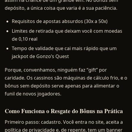
depósito, a única coisa que varia é a sua paciência.
Requisitos de apostas absurdos (30x a 50x)
Limites de retirada que deixam você com moedas
de 0,10 real
Tempo de validade que cai mais rápido que um
jackpot de Gonzo’s Quest
Porque, convenhamos, ninguém faz “gift” por
caridade. Os cassinos são máquinas de cálculo frio, e o
bônus sem depósito serve apenas para alimentar o
funil de novos jogadores.
Como Funciona o Resgate do Bônus na Prática
Primeiro passo: cadastro. Você entra no site, aceita a
política de privacidade e, de repente, tem um banner