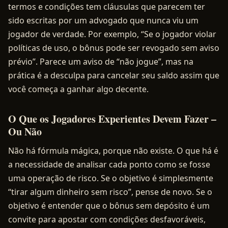
termos e condições tem cláusulas que parecem ter
sido escritas por um advogado que nunca viu um
jogador de verdade. Por exemplo, “Se o jogador violar
políticas de uso, o bônus pode ser revogado sem aviso
prévio”. Parece um aviso de “não jogue”, mas na
prática é a desculpa para cancelar seu saldo assim que
você começa a ganhar algo decente.
O Que os Jogadores Experientes Devem Fazer –
Ou Não
Não há fórmula mágica, porque não existe. O que há é
a necessidade de analisar cada ponto como se fosse
uma operação de risco. Se o objetivo é simplesmente
“tirar algum dinheiro sem risco”, pense de novo. Se o
objetivo é entender que o bônus sem depósito é um
convite para apostar com condições desfavoráveis,