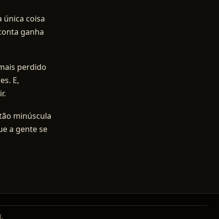
 única coisa
 conta ganha
 mais perdido
s. E,
r.
 tão minúscula
ue a gente se
.