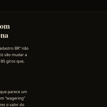
com
ena
cadastro BR” não
tis vão mudar a
185 giros que,
o que parece um
 um “wagering”
zes o valor do