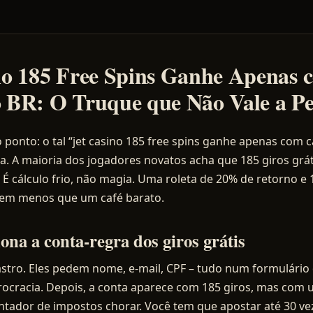
no 185 Free Spins Ganhe Apenas 
 BR: O Truque que Não Vale a P
 ponto: o tal “jet casino 185 free spins ganhe apenas com 
sca. A maioria dos jogadores novatos acha que 185 giros grá
 É cálculo frio, não magia. Uma roleta de 20% de retorno e 
dem menos que um café barato.
na a conta‑regra dos giros grátis
astro. Eles pedem nome, e‑mail, CPF – tudo num formulári
urocracia. Depois, a conta aparece com 185 giros, mas com
ntador de impostos chorar. Você tem que apostar até 30 ve