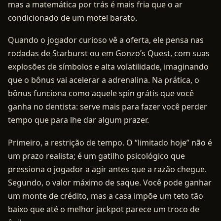
mas a matemática por trás é mais fria que o ar
condicionado de um motel barato.
Quando o jogador curioso vê a oferta, ele pensa nas
rodadas de Starburst ou em Gonzo’s Quest, com suas
explosões de símbolos e alta volatilidade, imaginando
que o bônus vai acelerar a adrenalina. Na prática, o
bônus funciona como aquele spin grátis que você
ganha no dentista: serve mais para fazer você perder
tempo que para lhe dar algum prazer.
Primeiro, a restrição de tempo. O “limitado hoje” não é
um prazo realista; é um gatilho psicológico que
pressiona o jogador a agir antes que a razão chegue.
Segundo, o valor máximo de saque. Você pode ganhar
um monte de crédito, mas a casa impõe um teto tão
baixo que até o melhor jackpot parece um troco de