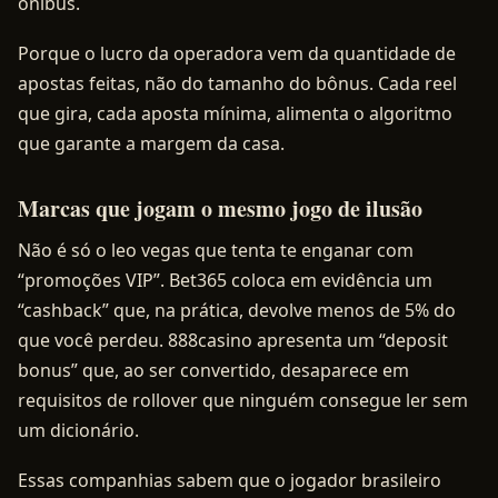
ônibus.
Porque o lucro da operadora vem da quantidade de
apostas feitas, não do tamanho do bônus. Cada reel
que gira, cada aposta mínima, alimenta o algoritmo
que garante a margem da casa.
Marcas que jogam o mesmo jogo de ilusão
Não é só o leo vegas que tenta te enganar com
“promoções VIP”. Bet365 coloca em evidência um
“cashback” que, na prática, devolve menos de 5% do
que você perdeu. 888casino apresenta um “deposit
bonus” que, ao ser convertido, desaparece em
requisitos de rollover que ninguém consegue ler sem
um dicionário.
Essas companhias sabem que o jogador brasileiro