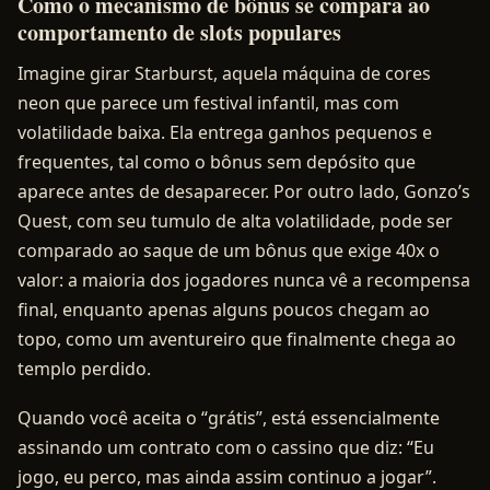
Como o mecanismo de bônus se compara ao
comportamento de slots populares
Imagine girar Starburst, aquela máquina de cores
neon que parece um festival infantil, mas com
volatilidade baixa. Ela entrega ganhos pequenos e
frequentes, tal como o bônus sem depósito que
aparece antes de desaparecer. Por outro lado, Gonzo’s
Quest, com seu tumulo de alta volatilidade, pode ser
comparado ao saque de um bônus que exige 40x o
valor: a maioria dos jogadores nunca vê a recompensa
final, enquanto apenas alguns poucos chegam ao
topo, como um aventureiro que finalmente chega ao
templo perdido.
Quando você aceita o “grátis”, está essencialmente
assinando um contrato com o cassino que diz: “Eu
jogo, eu perco, mas ainda assim continuo a jogar”.