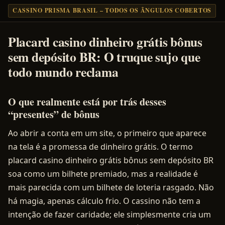
CASSINO PRISMA BRASIL – TODOS OS ÂNGULOS COBERTOS
Placard casino dinheiro grátis bônus
sem depósito BR: O truque sujo que
todo mundo reclama
O que realmente está por trás desses
“presentes” de bônus
Ao abrir a conta em um site, o primeiro que aparece
na tela é a promessa de dinheiro grátis. O termo
placard casino dinheiro grátis bônus sem depósito BR
soa como um bilhete premiado, mas a realidade é
mais parecida com um bilhete de loteria rasgado. Não
há magia, apenas cálculo frio. O cassino não tem a
intenção de fazer caridade; ele simplesmente cria um