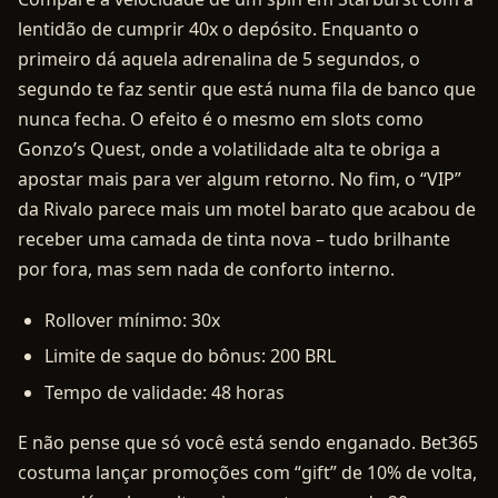
lentidão de cumprir 40x o depósito. Enquanto o
primeiro dá aquela adrenalina de 5 segundos, o
segundo te faz sentir que está numa fila de banco que
nunca fecha. O efeito é o mesmo em slots como
Gonzo’s Quest, onde a volatilidade alta te obriga a
apostar mais para ver algum retorno. No fim, o “VIP”
da Rivalo parece mais um motel barato que acabou de
receber uma camada de tinta nova – tudo brilhante
por fora, mas sem nada de conforto interno.
Rollover mínimo: 30x
Limite de saque do bônus: 200 BRL
Tempo de validade: 48 horas
E não pense que só você está sendo enganado. Bet365
costuma lançar promoções com “gift” de 10% de volta,