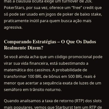
mas a cláusula oculta exige um turnover de 20x.
PokerStars, por sua vez, oferece um “free” credit que
só pode ser usado em jogos de poker de baixo stake,
praticamente inútil para quem busca ação mais
agressiva.
Comparando Estratégias – O Que Os Dados
Realmente Dizem?
Se você ainda acha que um código promocional pode
virar sua vida financeira, está subestimando a
matemática dos cassinos. A probabilidade de
transformar 100 BRL de bônus em 500 BRL reais é
menor que acertar a sequência exata de luzes de um
semáforo em trânsito noturno.
Quando analisamos a taxa de retorno (RTP) dos slots
mais populares, vemos que Starburst tem um RTP de