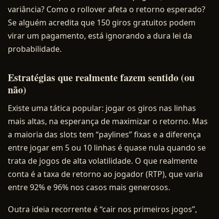
variância? Como o rollover afeta o retorno esperado?
Se alguém acredita que 150 giros gratuitos podem
virar um pagamento, está ignorando a dura lei da
probabilidade.
Estratégias que realmente fazem sentido (ou
não)
Existe uma tática popular: jogar os giros nas linhas
mais altas, na esperança de maximizar o retorno. Mas
a maioria das slots tem “paylines” fixas e a diferença
entre jogar em 5 ou 10 linhas é quase nula quando se
trata de jogos de alta volatilidade. O que realmente
conta é a taxa de retorno ao jogador (RTP), que varia
entre 92% e 96% nos casos mais generosos.
Outra ideia recorrente é “cair nos primeiros jogos”,