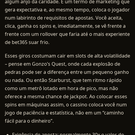
algum anjo da caridade. É um termo de marketing que
gera expectativa e, ao mesmo tempo, coloca o jogador
num labirinto de requisitos de apostas. Você aceita,
clica, ganha os spins e, imediatamente, se vê frente a
frente com um rollover que faria até o mais experiente
de bet365 suar frio.
Esses giros costumam cair em slots de alta volatilidade
– pense em Gonzo’s Quest, onde cada explosão de
pedras pode ser a diferença entre um pequeno ganho
ou nada. Ou então Starburst, que tem ritmo rápido
como um metrô lotado em hora de pico, mas não
oferece a mesma chance de jackpot. Ao colocar esses
spins em máquinas assim, o cassino coloca você num
jogo de paciência e estatística, não em um “caminho
fácil para o dinheiro”.
Exigência de aposta: normalmente 30x o valor do