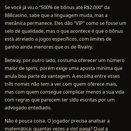
Se você já viu o “500% de bônus até R$2.000” da
888casino, sabe que a linguagem muda, mas a
mecânica permanece. Eles dão “VIP” como se fosse um
selo de qualidade, mas o que acontece é que o bônus
está atrelado a jogos específicos, com limites de
ganho ainda menores que os de Rivalry.
Betway, por outro lado, costuma oferecer um número
maior de spins, porém exige uma aposta mínima que
anula boa parte da vantagem. A escolha entre esses
três nomes não tem a ver com quem oferece mais,
mas com quem consegue complicar menos a sua vida
com regras que parecem ter sido escritas por um
advogado entediado.
Não é pouca coisa. O jogador precisa analisar a
matemática: quantas vezes a slot paga? Qual a