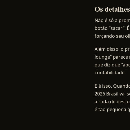
Os detalhe
Não é só a prome
botão “sacar”. 
forçando seu ol
Além disso, o pr
lounge” parece 
que diz que “ap
contabilidade.
E é isso. Quand
2026 Brasil vai 
a roda de descu
é tão pequena q