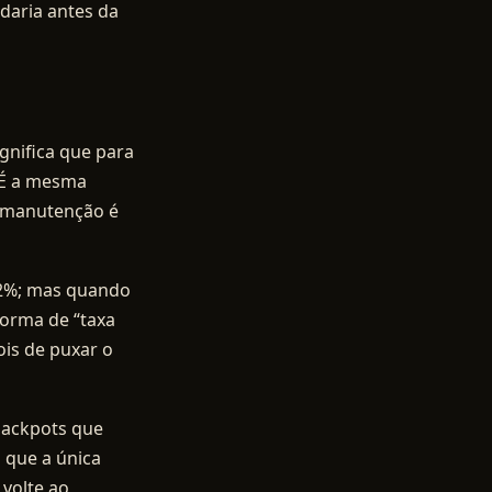
adaria antes da
ignifica que para
. É a mesma
a manutenção é
 92%; mas quando
forma de “taxa
ois de puxar o
 jackpots que
 que a única
 volte ao