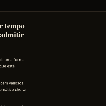
or tempo
 admitir
ais uma forma
que está
cem valiosos,
temático chorar