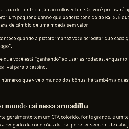
a taxa de contribuição ao rollover for 30x, você precisará 
erar um pequeno ganho que poderia ter sido de R$18. É q
taxa de câmbio de uma moeda sem valor.
ontece quando a plataforma faz você acreditar que cada 
jogo”.
e que você está “ganhando” ao usar as rodadas, enquanto 
al vai para o cassino.
e números que vive o mundo dos bônus: há também a ques
do mundo cai nessa armadilha
rta geralmente tem um CTA colorido, fonte grande, e um te
 advogado de condições de uso pode ler sem dor de cabeç