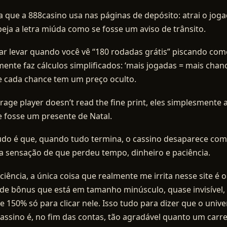
a que a 888casino usa nas páginas de depósito: atrai o jog
peja a letra miúda como se fosse um aviso de trânsito.
eixar levar quando você vê “180 rodadas grátis” piscando c
ente faz cálculos simplificados: ‘mais jogadas = mais chanc
 cada chance tem um preço oculto.
rage player doesn’t read the fine print, eles simplesmente 
e fosse um presente de Natal.
udo é que, quando tudo termina, o cassino desaparece com
a sensação de que perdeu tempo, dinheiro e paciência.
iência, a única coisa que realmente me irrita nesse site é 
de bônus que está em tamanho minúsculo, quase invisível,
 150% só para clicar nele. Isso tudo para dizer que o univ
ssino é, no fim das contas, tão agradável quanto um car