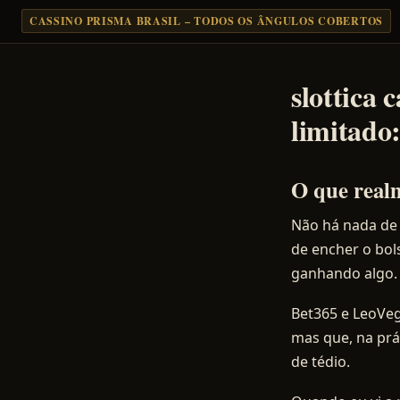
CASSINO PRISMA BRASIL – TODOS OS ÂNGULOS COBERTOS
slottica 
limitado
O que realm
Não há nada de 
de encher o bol
ganhando algo.
Bet365 e LeoVeg
mas que, na prá
de tédio.