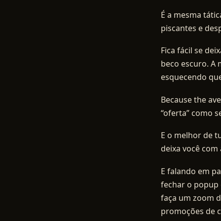
É a mesma tátic
piscantes e des
Fica fácil se d
beco escuro. A m
esquecendo que
Because the ave
“oferta” como s
E o melhor de t
deixa você com 
E falando em pac
fechar o popup 
faça um zoom de
promoções de ca