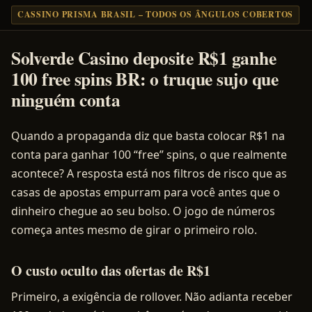
CASSINO PRISMA BRASIL – TODOS OS ÂNGULOS COBERTOS
Solverde Casino deposite R$1 ganhe
100 free spins BR: o truque sujo que
ninguém conta
Quando a propaganda diz que basta colocar R$1 na
conta para ganhar 100 “free” spins, o que realmente
acontece? A resposta está nos filtros de risco que as
casas de apostas empurram para você antes que o
dinheiro chegue ao seu bolso. O jogo de números
começa antes mesmo de girar o primeiro rolo.
O custo oculto das ofertas de R$1
Primeiro, a exigência de rollover. Não adianta receber