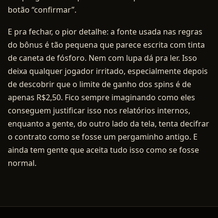
botão “confirmar”.
E pra fechar, o pior detalhe: a fonte usada nas regras
do bônus é tão pequena que parece escrita com tinta
de caneta de fósforo. Nem com lupa dá pra ler. Isso
deixa qualquer jogador irritado, especialmente depois
de descobrir que o limite de ganho dos spins é de
apenas R$2,50. Fico sempre imaginando como eles
conseguem justificar isso nos relatórios internos,
enquanto a gente, do outro lado da tela, tenta decifrar
o contrato como se fosse um pergaminho antigo. E
ainda tem gente que aceita tudo isso como se fosse
normal.