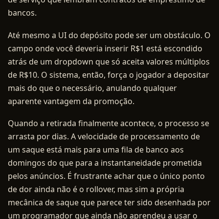
bancos.
Até mesmo a UI do depósito pode ser um obstáculo. O
campo onde você deveria inserir R$1 está escondido
atrás de um dropdown que só aceita valores múltiplos
de R$10. O sistema, então, força o jogador a depositar
mais do que o necessário, anulando qualquer
aparente vantagem da promoção.
Quando a retirada finalmente acontece, o processo se
arrasta por dias. A velocidade de processamento de
um saque está mais para uma fila de banco aos
domingos do que para a instantaneidade prometida
pelos anúncios. É frustrante achar que o único ponto
de dor ainda não é o rollover, mas sim a própria
mecânica de saque que parece ter sido desenhada por
um programador que ainda não aprendeu a usar o