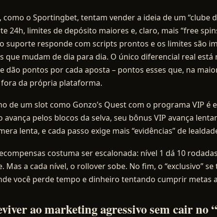
, como o Sportingbet, tentam vender a ideia de um “clube d
te 24h, limites de depósito maiores e, claro, mais “free spin
 o suporte responde com scripts prontos e os limites são i
nas que mudam de dia para dia. O único diferencial real est
ue dão pontos por cada aposta – pontos esses que, na maior
fora da própria plataforma.
mo de um slot como Gonzo’s Quest com o programa VIP é 
avança pelos blocos da selva, seu bônus VIP avança lent
era lenta, e cada passo exige mais “evidências” de lealdad
recompensas costuma ser escalonada: nível 1 dá 10 rodadas, 
. Mas a cada nível, o rollover sobe. No fim, o “exclusivo” s
nde você perde tempo e dinheiro tentando cumprir metas 
iver ao marketing agressivo sem cair no “