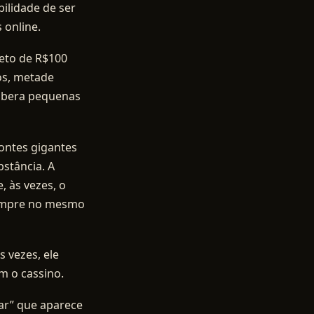
ilidade de ser
 online.
teto de R$100
os, metade
libera pequenas
fontes gigantes
stância. A
 às vezes, o
 sempre no mesmo
 vezes, ele
m o cassino.
mar” que aparece