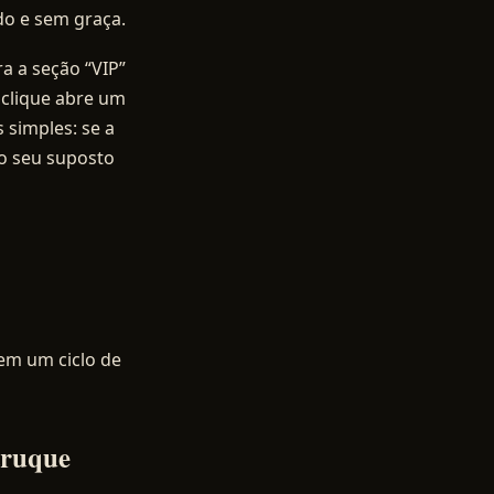
do e sem graça.
a a seção “VIP”
 clique abre um
 simples: se a
no seu suposto
 em um ciclo de
truque