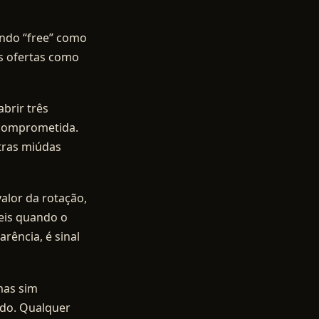
gando “free” como
as ofertas como
abrir três
á comprometida.
tras miúdas
alor da rotação,
veis quando o
rência, é sinal
mas sim
ado. Qualquer