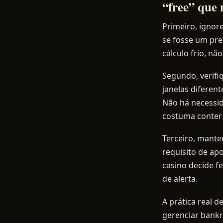
“free” que
Primeiro, ignore
se fosse um pre
cálculo frio, n
Segundo, verifiq
janelas diferent
Não há necessid
costuma conter a
Terceiro, mante
requisito de ap
casino decide fe
de alerta.
A prática real 
gerenciar bankr