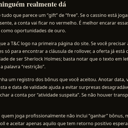
 ninguém realmente dá
 tudo que parece um “gift” de “free”. Se o cassino está jo
sente, a conta vai ficar no vermelho. É melhor encarar ess
ão como oportunidades de ouro.
ue a T&C logo na primeira página do site. Se você precisar 
es só para encontrar a cláusula de rollover, a oferta já est
ade de ser Sherlock Holmes; basta notar que o texto em le
 palavra “restrição”.
nha um registro dos bônus que você aceitou. Anotar data, v
osta e data de validade ajuda a evitar surpresas desagradá
char a conta por “atividade suspeita”. Se não houver transpa
de quem joga profissionalmente não inclui “ganhar” bônus, 
oll e aceitar apenas aquilo que tem retorno positivo esper