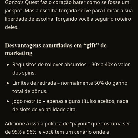
Gonzo’s Quest faz o coração bater como se fosse um
jackpot. Mas a escolha forçada serve para limitar a sua
liberdade de escolha, forçando você a seguir o roteiro
deles.
Desvantagens camufladas em “gift” de
marketing
Requisitos de rollover absurdos – 30x a 40x o valor
dos spins.
Limites de retirada – normalmente 50% do ganho
total de bônus.
Jogo restrito – apenas alguns títulos aceitos, nada
de slots de volatilidade alta.
Adicione a isso a política de “payout” que costuma ser
de 95% a 96%, e você tem um cenário onde a