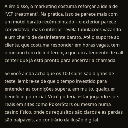
Além disso, o marketing costuma reforçar a ideia de
“VIP treatment”. Na prática, isso se parece mais com
um motel barato recém-pintado – o exterior parece
convidativo, mas o interior revela tubulações vazando
e um cheiro de desinfetante barato. Até o suporte ao
cliente, que costuma responder em horas vagas, tem
o mesmo tom de indiferença que um atendente de call
center que já está pronto para encerrar a chamada.
Se você ainda acha que os 100 spins são dignos de
teste, lembre‑se de que o tempo investido para
entender as condições supera, em muito, qualquer
benefício potencial. Você poderia estar jogando slots
reais em sites como PokerStars ou mesmo numa
casino físico, onde os requisitos são claros e as perdas
são palpáveis, ao contrário da ilusão digital.