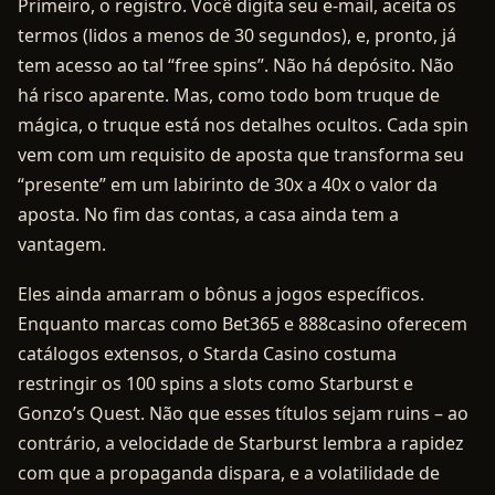
Primeiro, o registro. Você digita seu e‑mail, aceita os
termos (lidos a menos de 30 segundos), e, pronto, já
tem acesso ao tal “free spins”. Não há depósito. Não
há risco aparente. Mas, como todo bom truque de
mágica, o truque está nos detalhes ocultos. Cada spin
vem com um requisito de aposta que transforma seu
“presente” em um labirinto de 30x a 40x o valor da
aposta. No fim das contas, a casa ainda tem a
vantagem.
Eles ainda amarram o bônus a jogos específicos.
Enquanto marcas como Bet365 e 888casino oferecem
catálogos extensos, o Starda Casino costuma
restringir os 100 spins a slots como Starburst e
Gonzo’s Quest. Não que esses títulos sejam ruins – ao
contrário, a velocidade de Starburst lembra a rapidez
com que a propaganda dispara, e a volatilidade de