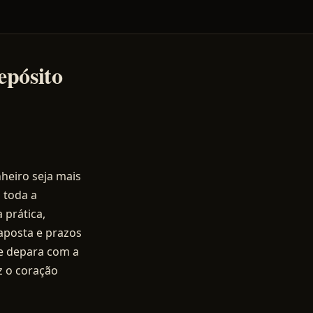
epósito
heiro seja mais
 toda a
 prática,
 aposta e prazos
se depara com a
az o coração