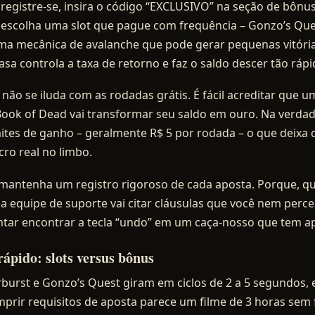
 registre-se, insira o código “EXCLUSIVO” na seção de bônu
, escolha uma slot que pague com frequência – Gonzo’s Que
a mecânica de avalanche que pode gerar pequenas vitória
asa controla a taxa de retorno e faz o saldo descer tão ráp
não se iluda com as rodadas grátis. É fácil acreditar que u
ok of Dead vai transformar seu saldo em ouro. Na verdad
ites de ganho – geralmente R$ 5 por rodada – o que deixa 
cro real no limbo.
 mantenha um registro rigoroso de cada aposta. Porque, q
, a equipe de suporte vai citar cláusulas que você nem perc
ntar encontrar a tecla “undo” em um caça‑nosso que tem ap
ápido: slots versus bônus
burst e Gonzo’s Quest giram em ciclos de 2 a 5 segundos,
prir requisitos de aposta parece um filme de 3 horas sem f