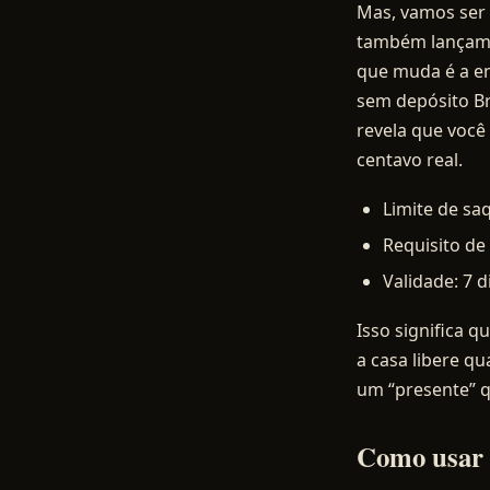
Mas, vamos ser 
também lançam 
que muda é a em
sem depósito Br
revela que você
centavo real.
Limite de saq
Requisito de
Validade: 7 d
Isso significa q
a casa libere qu
um “presente” 
Como usar 