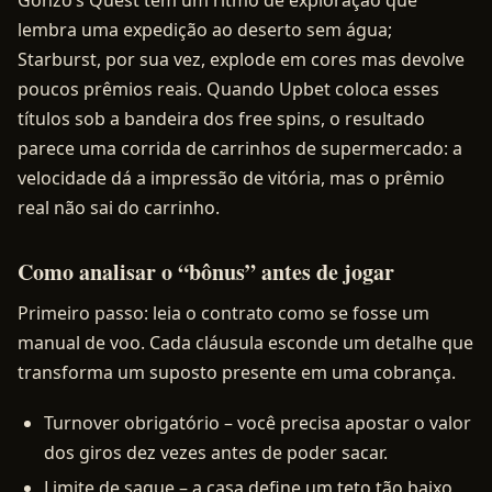
Gonzo’s Quest tem um ritmo de exploração que
lembra uma expedição ao deserto sem água;
Starburst, por sua vez, explode em cores mas devolve
poucos prêmios reais. Quando Upbet coloca esses
títulos sob a bandeira dos free spins, o resultado
parece uma corrida de carrinhos de supermercado: a
velocidade dá a impressão de vitória, mas o prêmio
real não sai do carrinho.
Como analisar o “bônus” antes de jogar
Primeiro passo: leia o contrato como se fosse um
manual de voo. Cada cláusula esconde um detalhe que
transforma um suposto presente em uma cobrança.
Turnover obrigatório – você precisa apostar o valor
dos giros dez vezes antes de poder sacar.
Limite de saque – a casa define um teto tão baixo