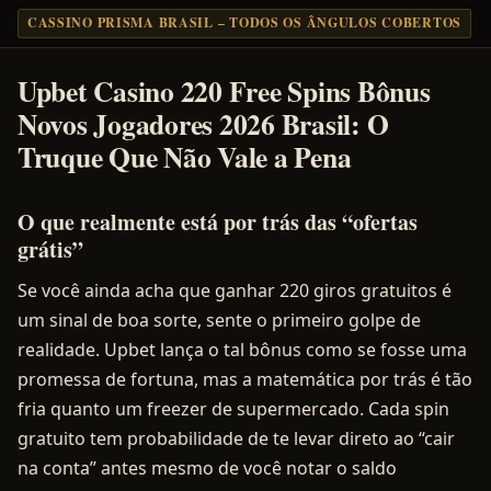
CASSINO PRISMA BRASIL – TODOS OS ÂNGULOS COBERTOS
Upbet Casino 220 Free Spins Bônus
Novos Jogadores 2026 Brasil: O
Truque Que Não Vale a Pena
O que realmente está por trás das “ofertas
grátis”
Se você ainda acha que ganhar 220 giros gratuitos é
um sinal de boa sorte, sente o primeiro golpe de
realidade. Upbet lança o tal bônus como se fosse uma
promessa de fortuna, mas a matemática por trás é tão
fria quanto um freezer de supermercado. Cada spin
gratuito tem probabilidade de te levar direto ao “cair
na conta” antes mesmo de você notar o saldo