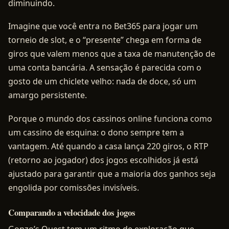
diminuindo.
Imagine que você entra no Bet365 para jogar um
torneio de slot, e o “presente” chega em forma de
giros que valem menos que a taxa de manutenção de
uma conta bancária. A sensação é parecida com o
gosto de um chiclete velho: nada de doce, só um
amargo persistente.
Porque o mundo dos cassinos online funciona como
um cassino de esquina: o dono sempre tem a
vantagem. Até quando a casa lança 220 giros, o RTP
(retorno ao jogador) dos jogos escolhidos já está
ajustado para garantir que a maioria dos ganhos seja
engolida por comissões invisíveis.
Comparando a velocidade dos jogos