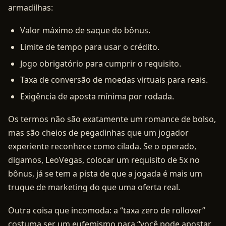
armadilhas:
Valor máximo de saque do bônus.
Limite de tempo para usar o crédito.
Jogo obrigatório para cumprir o requisito.
Taxa de conversão de moedas virtuais para reais.
Exigência de aposta mínima por rodada.
Os termos não são exatamente um romance de bolso,
mas são cheios de pegadinhas que um jogador
experiente reconhece como cilada. Se o operado,
digamos, LeoVegas, colocar um requisito de 5x no
bônus, já se tem a pista de que a jogada é mais um
truque de marketing do que uma oferta real.
Outra coisa que incomoda: a “taxa zero de rollover”
costuma ser um eufemismo para “você pode apostar