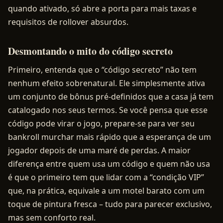
quando ativado, só abre a porta para mais taxas e
requisitos de rollover absurdos.
Desmontando o mito do código secreto
Primeiro, entenda que o “código secreto” não tem
nenhum efeito sobrenatural. Ele simplesmente ativa
um conjunto de bônus pré‑definidos que a casa já tem
catalogado nos seus termos. Se você pensa que esse
código pode virar o jogo, prepare-se para ver seu
bankroll murchar mais rápido que a esperança de um
jogador depois de uma maré de perdas. A maior
diferença entre quem usa um código e quem não usa
é que o primeiro tem que lidar com a “condição VIP”
que, na prática, equivale a um motel barato com um
toque de pintura fresca – tudo para parecer exclusivo,
mas sem conforto real.