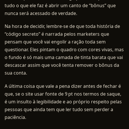
tudo o que ele faz é abrir um canto de “bônus” que
nunca será acessado de verdade.
Na hora de decidir, lembre‑se de que toda história de
“código secreto” é narrada pelos marketers que
pensam que você vai engolir a ração toda sem
questionar. Eles pintam o quadro com cores vivas, mas
o fundo é só mais uma camada de tinta barata que vai
descascar assim que você tenta remover o bônus da
sua conta.
A última coisa que vale a pena dizer antes de fechar é
que, se o site usar fonte de 9 pt nos termos de saque,
é um insulto à legibilidade e ao próprio respeito pelas
pessoas que ainda tem que ler tudo sem perder a
paciência.