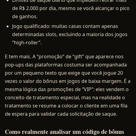
de R$ 2.000 por dia, mesmo se você alcançar o pico
de ganhos.
Jogo qualificado: muitas casas contam apenas
determinadas slots, excluindo a maioria dos jogos
“high‑roller”.
E tem mais. A “promoção” de “gift” que aparece nos
pop‑ups das plataformas costuma ser acompanhada
por um pequeno texto que exige que você jogue 20
vezes o valor do bônus em jogos de baixa margem. É a
mesma lógica das promoções de “VIP”: eles vendem o
conceito de tratamento especial, mas na realidade o
tratamento se resume a colocar o cliente em uma fila
de espera para validar cada solicitação de saque.
Como realmente analisar um código de bônus