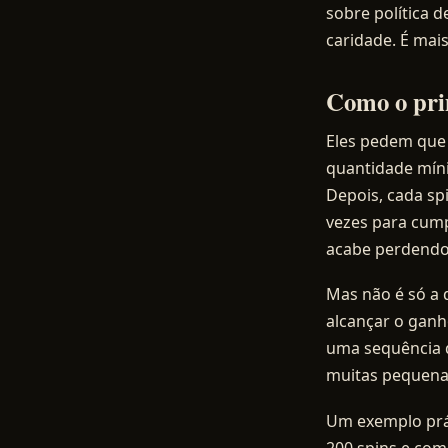
sobre política 
caridade. É mai
Como o prim
Eles pedem que 
quantidade míni
Depois, cada sp
vezes para cump
acabe perdendo
Mas não é só a 
alcançar o ganh
uma sequência d
muitas pequenas
Um exemplo prát
200 spins e com