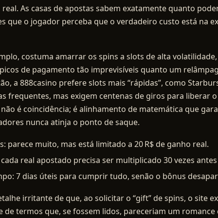
 real. As casas de apostas sabem exatamente quanto pode
es que o jogador perceba que o verdadeiro custo está na ex
mplo, costuma amarrar os spins a slots de alta volatilidad
 picos de pagamento tão imprevisíveis quanto um relâmpa
ão, a 888casino prefere slots mais “rápidas”, como Starbur
as frequentes, mas exigem centenas de giros para liberar o
 não é coincidência; é alinhamento de matemática que gara
adores nunca atinja o ponto de saque.
s: parece muito, mas está limitado a 20 R$ de ganho real.
 cada real apostado precisa ser multiplicado 30 vezes antes 
mpo: 7 dias úteis para cumprir tudo, senão o bônus desapar
alhe irritante de que, ao solicitar o “gift” de spins, o site 
 de termos que, se fossem lidos, pareceriam um romance 