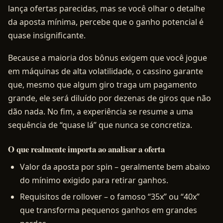
lança ofertas parecidas, mas se você olhar o detalhe
da aposta mínima, percebe que o ganho potencial é
quase insignificante.
Because a maioria dos bônus exigem que você jogue
em máquinas de alta volatilidade, o cassino garante
que, mesmo que algum giro traga um pagamento
grande, ele será diluído por dezenas de giros que não
dão nada. No fim, a experiência se resume a uma
sequência de “quase lá” que nunca se concretiza.
O que realmente importa ao analisar a oferta
Valor da aposta por spin – geralmente bem abaixo
do mínimo exigido para retirar ganhos.
Requisitos de rollover – o famoso “35x” ou “40x”
que transforma pequenos ganhos em grandes