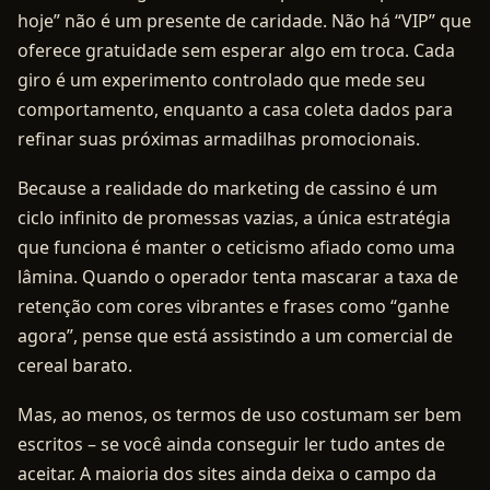
hoje” não é um presente de caridade. Não há “VIP” que
oferece gratuidade sem esperar algo em troca. Cada
giro é um experimento controlado que mede seu
comportamento, enquanto a casa coleta dados para
refinar suas próximas armadilhas promocionais.
Because a realidade do marketing de cassino é um
ciclo infinito de promessas vazias, a única estratégia
que funciona é manter o ceticismo afiado como uma
lâmina. Quando o operador tenta mascarar a taxa de
retenção com cores vibrantes e frases como “ganhe
agora”, pense que está assistindo a um comercial de
cereal barato.
Mas, ao menos, os termos de uso costumam ser bem
escritos – se você ainda conseguir ler tudo antes de
aceitar. A maioria dos sites ainda deixa o campo da