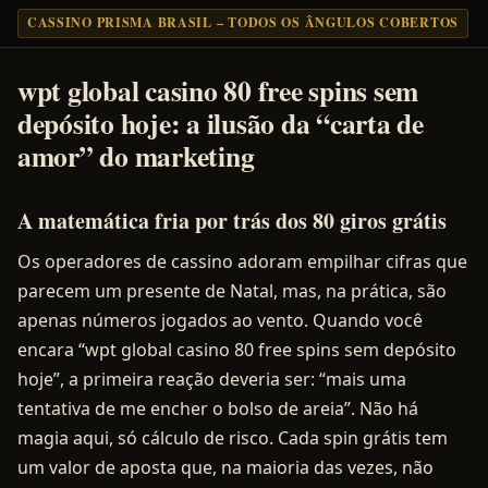
CASSINO PRISMA BRASIL – TODOS OS ÂNGULOS COBERTOS
wpt global casino 80 free spins sem
depósito hoje: a ilusão da “carta de
amor” do marketing
A matemática fria por trás dos 80 giros grátis
Os operadores de cassino adoram empilhar cifras que
parecem um presente de Natal, mas, na prática, são
apenas números jogados ao vento. Quando você
encara “wpt global casino 80 free spins sem depósito
hoje”, a primeira reação deveria ser: “mais uma
tentativa de me encher o bolso de areia”. Não há
magia aqui, só cálculo de risco. Cada spin grátis tem
um valor de aposta que, na maioria das vezes, não