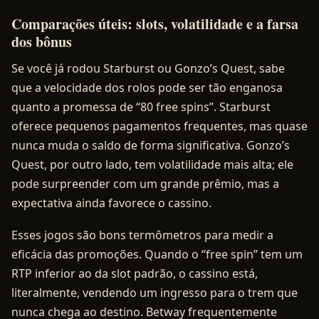
Comparações úteis: slots, volatilidade e a farsa
dos bônus
Se você já rodou Starburst ou Gonzo’s Quest, sabe
que a velocidade dos rolos pode ser tão enganosa
quanto a promessa de “80 free spins”. Starburst
oferece pequenos pagamentos frequentes, mas quase
nunca muda o saldo de forma significativa. Gonzo’s
Quest, por outro lado, tem volatilidade mais alta; ele
pode surpreender com um grande prêmio, mas a
expectativa ainda favorece o cassino.
Esses jogos são bons termômetros para medir a
eficácia das promoções. Quando o “free spin” tem um
RTP inferior ao da slot padrão, o cassino está,
literalmente, vendendo um ingresso para o trem que
nunca chega ao destino. Betway frequentemente