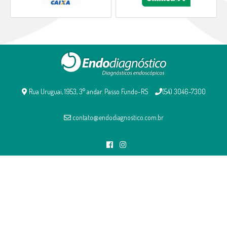
Rua Uruguai, 1953, 3° andar. Passo Fundo-RS
(54) 3046-7300
contato@endodiagnostico.com.br