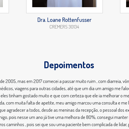
Dra. Loane Rottenfusser
CREMERS 30134
Depoimentos
esde 2005, mas em 2017 comecei a passar muito ruim , com diarreia, vô
dicos, viagens para outras cidades, até que um dia um amigo me falou
ue eles tinham gostado muito e que com certeza que ele ia melhorar o m
trida, com muita falta de apetite, meu amigo marcou uma consulta e m
 que agradecer a todos, desde as meninas da recepção, o pessoal dos ex
comigo, pois nesse um ano já tive uma melhora de 80%, consegui mant
os caminhos , pois sei que sou uma paciente bem complicada de lidar,