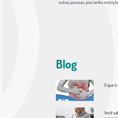
outras pessoas, pois tenho restriç
Blog
O que é 
Você sa
sua saú