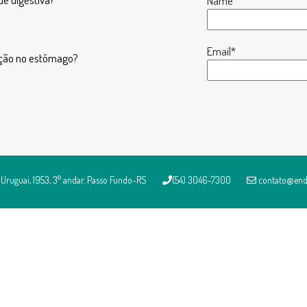
Name
Email*
ção no estômago?
Uruguai, 1953, 3° andar. Passo Fundo-RS
(54) 3046-7300
contato@end