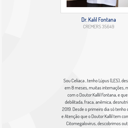
Dr. Kalil Fontana
CREMERS 35649
Sou Celíaca , tenho Lúpus (LES), d
em 8 meses, muitas internações, mé
com o Doutor Kallil Fontana, e q
debilitada, fraca, anêmica, desnu
2019. Desde o primeiro dia só tenho
e Atenção que o Doutor Kallil tem 
Citomegalovírus, descobrimos outr