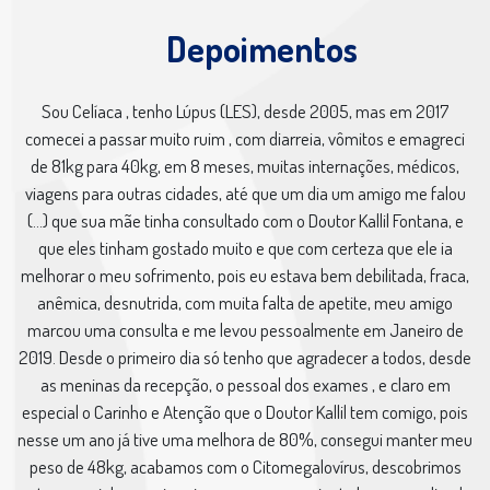
Depoimentos
Sou Celíaca , tenho Lúpus (LES), desde 2005, mas em 2017
comecei a passar muito ruim , com diarreia, vômitos e emagreci
de 81kg para 40kg, em 8 meses, muitas internações, médicos,
viagens para outras cidades, até que um dia um amigo me falou
(...) que sua mãe tinha consultado com o Doutor Kallil Fontana, e
que eles tinham gostado muito e que com certeza que ele ia
melhorar o meu sofrimento, pois eu estava bem debilitada, fraca,
anêmica, desnutrida, com muita falta de apetite, meu amigo
marcou uma consulta e me levou pessoalmente em Janeiro de
2019. Desde o primeiro dia só tenho que agradecer a todos, desde
as meninas da recepção, o pessoal dos exames , e claro em
especial o Carinho e Atenção que o Doutor Kallil tem comigo, pois
nesse um ano já tive uma melhora de 80%, consegui manter meu
peso de 48kg, acabamos com o Citomegalovírus, descobrimos