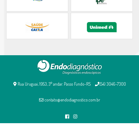
Rua Uruguai, 1953, 3° andar. Passo Fundo-RS
(54) 3046-7300
contato@endodiagnostico.com.br