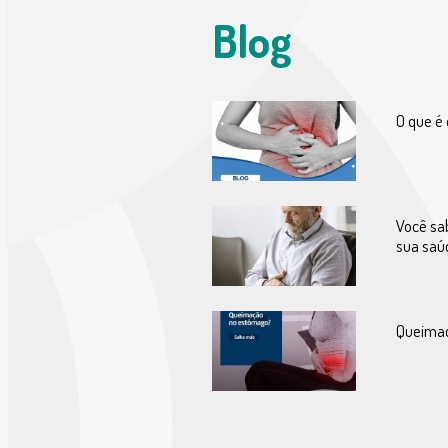
Blog
O que é 
Você sa
sua saú
Queima