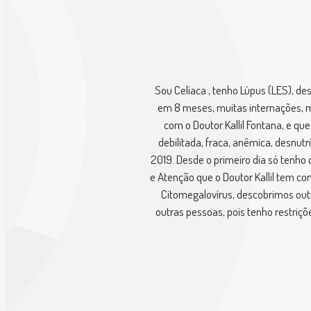
Sou Celíaca , tenho Lúpus (LES), d
em 8 meses, muitas internações, mé
com o Doutor Kallil Fontana, e q
debilitada, fraca, anêmica, desnu
2019. Desde o primeiro dia só tenho
e Atenção que o Doutor Kallil tem 
Citomegalovírus, descobrimos outr
outras pessoas, pois tenho restriç