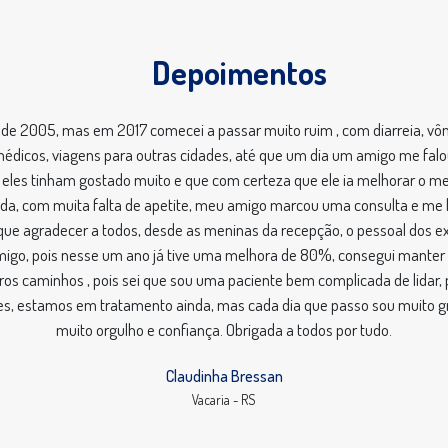
Depoimentos
esde 2005, mas em 2017 comecei a passar muito ruim , com diarreia, vô
dicos, viagens para outras cidades, até que um dia um amigo me falou
ue eles tinham gostado muito e que com certeza que ele ia melhorar o m
trida, com muita falta de apetite, meu amigo marcou uma consulta e m
 que agradecer a todos, desde as meninas da recepção, o pessoal dos ex
comigo, pois nesse um ano já tive uma melhora de 80%, consegui mant
os caminhos , pois sei que sou uma paciente bem complicada de lidar,
ões, estamos em tratamento ainda, mas cada dia que passo sou muito gra
muito orgulho e confiança. Obrigada a todos por tudo.
Claudinha Bressan
Vacaria - RS