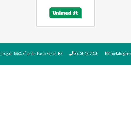
Uruguai, 1953, 3° andar. Passo Fundo-RS
(54) 3046-7300
contato@end