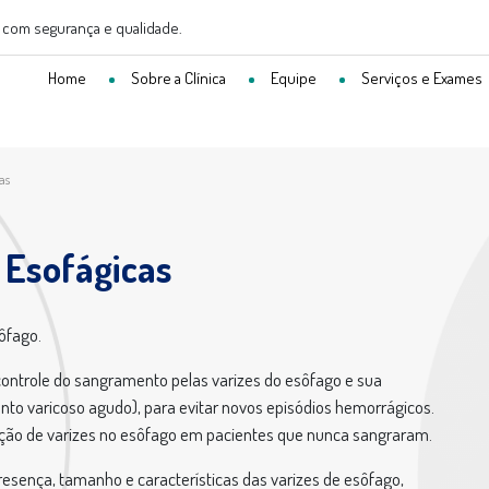
com segurança e qualidade.
Home
Sobre a
Clínica
Equipe
Serviços e Exames
as
 Esofágicas
ôfago.
controle do sangramento pelas varizes do esôfago e sua
to varicoso agudo), para evitar novos episódios hemorrágicos.
eração de varizes no esôfago em pacientes que nunca sangraram.
presença, tamanho e características das varizes de esôfago,