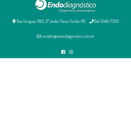
Rua Uruguai, 1953, 3° andar. Passo Fundo-RS
(54) 3046-7300
contato@endodiagnostico.com.br