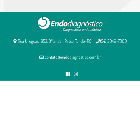
Rua Uruguai, 1953, 3° andar. Passo Fundo-RS
(54) 3046-7300
contato@endodiagnostico.com.br